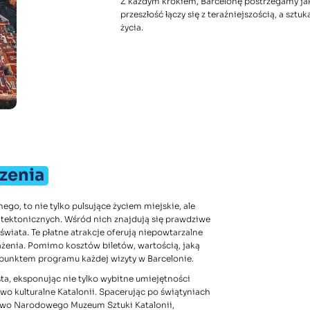
Z każdym krokiem, Barcelonę postrzegamy ja
przeszłość łączy się z teraźniejszością, a sztuk
życia.
zenia
o, to nie tylko pulsujące życiem miejskie, ale
hitektonicznych. Wśród nich znajdują się prawdziwe
 świata. Te płatne atrakcje oferują niepowtarzalne
żenia. Pomimo kosztów biletów, wartością, jaką
 punktem programu każdej wizyty w Barcelonie.
asta, eksponując nie tylko wybitne umiejętności
wo kulturalne Katalonii. Spacerując po świątyniach
two Narodowego Muzeum Sztuki Katalonii,