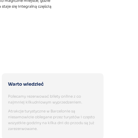
ko magiczne miejsce, gdzie
a staje się integralną częścią
Warto wiedzieć
Polecamy rezerwować bilety online z co
najmniej kilkudniowym wyprzedzeniem.
Atrakcje turystyczne w Barcelonie są
niesamowicie oblegane przez turystów i często
wszystkie godziny na kilka dni do przodu są już
zarezerwowane.