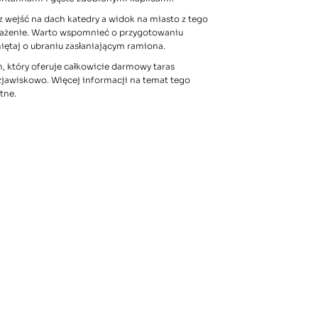
z wejść na dach katedry a widok na miasto z tego
rażenie. Warto wspomnieć o przygotowaniu
ętaj o ubraniu zasłaniającym ramiona.
n, który oferuje całkowicie darmowy taras
zjawiskowo. Więcej informacji na temat tego
atne
.