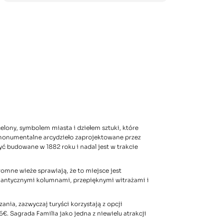
elony, symbolem miasta i dziełem sztuki, które
o monumentalne arcydzieło zaprojektowane przez
yć budowane w 1882 roku i nadal jest w trakcie
romne wieże sprawiają, że to miejsce jest
gantycznymi kolumnami, przepięknymi witrażami i
ania, zazwyczaj turyści korzystają z opcji
. Sagrada Familia jako jedna z niewielu atrakcji