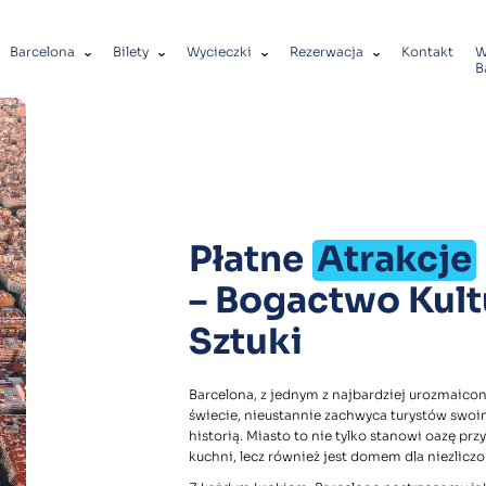
Barcelona
Bilety
Wycieczki
Rezerwacja
Kontakt
W
B
Płatne
Atrakcje
– Bogactwo Kultu
Sztuki
Barcelona, z jednym z najbardziej urozmaico
świecie, nieustannie zachwyca turystów swo
historią. Miasto to nie tylko stanowi oazę pr
kuchni, lecz również jest domem dla niezliczon