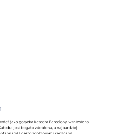
i
nież jako gotycka Katedra Barcelony, wzniesiona
Katedra jest bogato zdobiona, a najbardziej
ontannami i gęsto zdobionymi kaplicami.