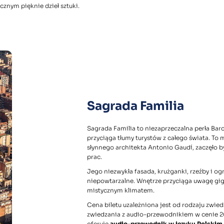
cznym pięknie dzieł sztuki.
Sagrada Familia
Sagrada Familia to niezaprzeczalna perła Barc
przyciąga tłumy turystów z całego świata. T
słynnego architekta Antonio Gaudí, zaczęło b
prac.
Jego niezwykła fasada, krużganki, rzeźby i og
niepowtarzalne. Wnętrze przyciąga uwagę gi
mistycznym klimatem.
Cena biletu uzależniona jest od rodzaju zwiedz
zwiedzania z audio-przewodnikiem w cenie 26€
oferuje
audio-przewodnik w języku Polskim.