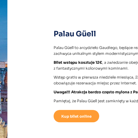
Palau Güell
Palau Güell to arcydzieło Gaudíego, będące 
zachwyca unikalnym stylem modernistycznym i
Bilet wstępu kosztuje 12€
, a zwiedzanie obej
z fantastycznymi kolorowymi kominami.
Wstęp gratis w pierwsza niedziele miesiąca, 23.
obowiązuje rezerwacja miejsc przez internet.
Uwaga!!! Atrakcja bardzo często mylona z P
Pamiętaj, że Palau Güell jest zamknięty w każ
Kup bilet online