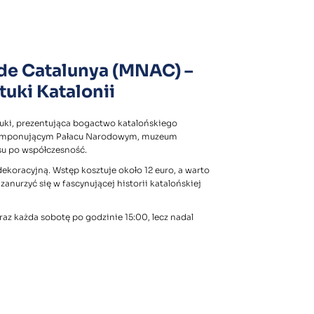
 de Catalunya (MNAC) –
ki Katalonii
uki, prezentująca bogactwo katalońskiego
 w imponującym Pałacu Narodowym, muzeum
su po współczesność.
dekoracyjną. Wstęp kosztuje około 12 euro, a warto
anurzyć się w fascynującej historii katalońskiej
raz każda sobotę po godzinie 15:00, lecz nadal