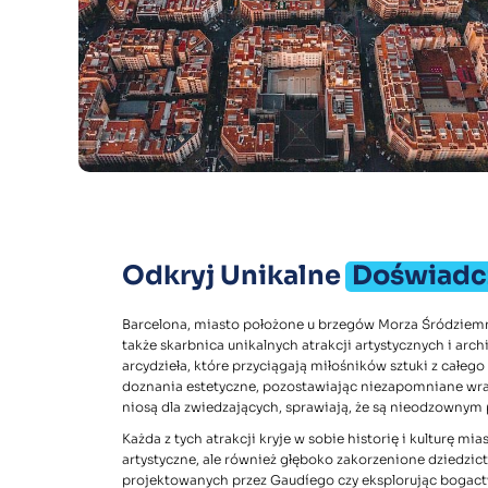
Odkryj Unikalne
Doświadc
Barcelona, miasto położone u brzegów Morza Śródziemneg
także skarbnica unikalnych atrakcji artystycznych i arc
arcydzieła, które przyciągają miłośników sztuki z całego
doznania estetyczne, pozostawiając niezapomniane wra
niosą dla zwiedzających, sprawiają, że są nieodzownym
Każda z tych atrakcji kryje w sobie historię i kulturę mi
artystyczne, ale również głęboko zakorzenione dziedzict
projektowanych przez Gaudíego czy eksplorując bogac