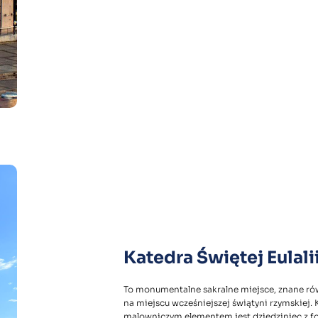
Katedra Świętej Eulali
To monumentalne sakralne miejsce, znane rów
na miejscu wcześniejszej świątyni rzymskiej. 
malowniczym elementem jest dziedziniec z f