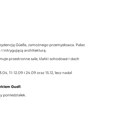
rezydencją Güella, zamożnego przemysłowca. Pałac
 intrygującą architekturą.
muje przestronne sale, klatki schodowe i dach
04, 11-12.09 i 24.09 oraz 15.12, lecz nadal
arkiem Guell
.
dy poniedziałek.