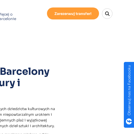
Zarezerwuj transfer!
ięcej o
arcelonie
Obserwuj nas na Facebooku
Barcelony
ry i
nych dziedzictw kulturowych na
im niepowtarzalnym urokiem i
zyjemnych plaż i wyjątkowej
ych dzieł sztuki i architektury.